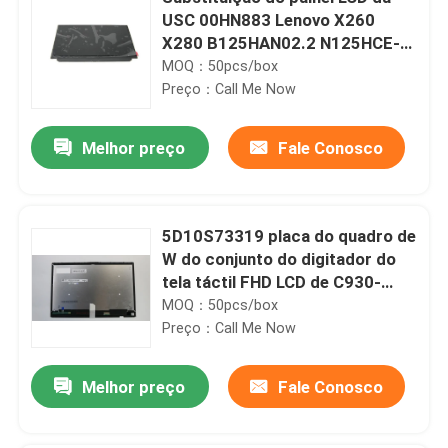
USC 00HN883 Lenovo X260
X280 B125HAN02.2 N125HCE-
GN1 FHD IPS
MOQ：50pcs/box
Preço：Call Me Now
Melhor preço
Fale Conosco
5D10S73319 placa do quadro de
W do conjunto do digitador do
tela táctil FHD LCD de C930-
13IKB ioga Lenovo 81C4 13,9
MOQ：50pcs/box
de”
Preço：Call Me Now
Melhor preço
Fale Conosco