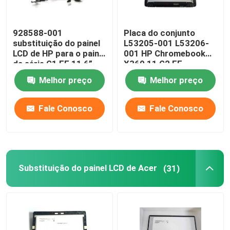
928588-001
Placa do conjunto
substituição do painel
L53205-001 L53206-
LCD de HP para o painel
001 HP Chromebook
da série G1 EE 11,6”
X360 11 G2 EE
LCD de Chromebook
NV116WHM-T10 LCD
Melhor preço
Melhor preço
X360 11-AE
W/Frame de HP LCD
Fale Conosco
Fale Conosco
Substituição do painel LCD de Acer
(31)