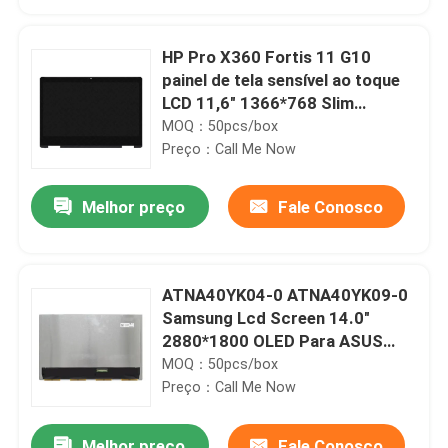
HP Pro X360 Fortis 11 G10
painel de tela sensível ao toque
LCD 11,6" 1366*768 Slim
N00430-001
MOQ：50pcs/box
Preço：Call Me Now
Melhor preço
Fale Conosco
ATNA40YK04-0 ATNA40YK09-0
Casa
Samsung Lcd Screen 14.0"
2880*1800 OLED Para ASUS
M3400 K3402 K3405 K6400
MOQ：50pcs/box
Produtos
Preço：Call Me Now
Vídeos
Melhor preço
Fale Conosco