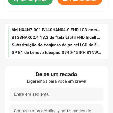
6M.HX4N7.001 B140HAN04.0 FHD LCD completo para ACER Chromebook 514 CP514-1H-R4HQ-US
B133HAK02.4 13,3 de “tela táctil FHD Incell para o G7 de HP Elitebook 830
Sobre nós
Substituição do conjunto de painel LCD de 5D10S39680 Lenovo para a ioga 9-14ITL05 magro Ideapad 82D1
SP E1 de Lenovo Ideapad S740-15IRH 81NW0000US LP156UD3 do conjunto de painel LCD 5D10S39613
Substituição do painel LCD de 6M.A8ZN7.001 Acer para a rotação 511 R753T 2-In-1 30PIN de Chromebook
Excursão da fábrica
Substituição 6M.A8ZN7.006 B116XAB01.4 R753T do painel LCD de 40 PIN Acer 11,6 polegadas
Substituição do painel LCD de 5D10S39706 Lenovo para o cabo flexível 3 Chrome 11M836 11,6 polegadas
Controle da qualidade
Écran sensível do Gen 2 LCD da substituição 300E Chromebook do tela táctil de 5D11D01448 Lenovo LCD ò
Substituição do painel LCD de 5D11C95890 Lenovo para Gen 3 de 300e Chromebook
Contacte-nos
27" conjunto de painel LCD para Apple IMac 27" A1419 LCD 2015 661-03255 LM270QQ1SDB1
Deixe um recado
Conjunto de painel LCD de LM270QQ1 SD D1 Imac para Apple IMac pro 27" A1862 2017
Peça umas citações
Ligaremos para você em breve!
661-14200 prata do conjunto do LCD para o MacBook Pro Retina 16" A2141 2019 EMC3347
661-8310 substituição do painel LCD de Macbook para a pro retina 15" de Apple A1398 tarde 2013-2014
Substituição do painel LCD de Lenovo
661-16806 substituição do painel LCD de 661-15389 661-16807 Macbook para a retina 13 A2337 M1 do MacBook Air
661-15389 espaço de exposição Grey For MacBook Air de Apple LCD 13" 2020 tesouras A2179
Substituição do painel LCD de Dell