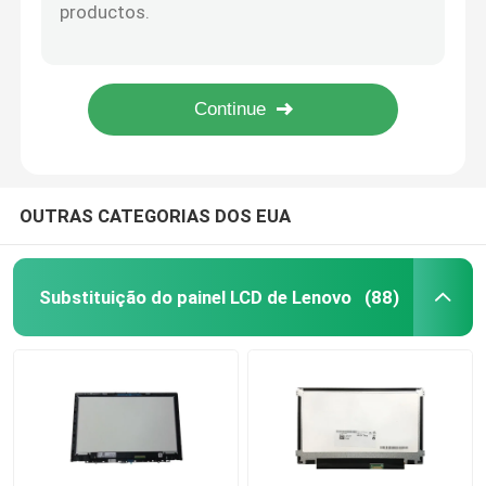
661-5737 conjunto da visualização ótica de painel LCD 661-6069 para 11" MacBook Air A1370 2010 de Apple 2011 2012
661-7468 substituição 11,6 do painel LCD de 661-02345 Macbook” para o MacBook Air 11" de Apple A1465
Substituição do painel LCD de HP
MacBook Pro A1706 da retina de Apple painel LSN133DL04-A05 1920x1080 do Lcd de 13,3 polegadas
661-10037 MacBook Pro 13" da substituição do painel LCD de Macbook A1989 A2159 2018 C02X40ROJHCC
Substituição do painel LCD de Acer
661-02990 substituição LM215UH1 SDB1 do painel LCD de Imac A1418 4096x2304 4K LCD + 2015 EMC3069 atrasados de vidro
Substituição do painel LCD de Macbook
OUTRAS CATEGORIAS DOS EUA
Substituição do LCD do Microsoft Surface
Substituição do painel LCD de Lenovo
(88)
Substituição do painel LCD de Asus
Substituição do painel LCD do portátil de Samsung
Tela do diodo emissor de luz do portátil