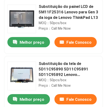
Substituição do painel LCD de
5M11F25316 Lenovo para Gen 3
da ioga de Lenovo ThinkPad L13
MOQ：50pcs/box
Preço：Call Me Now
Melhor preço
Fale Conosco
Substituição da tela de
5D11C95890 5D11C95891
5D11C95892 Lenovo
Chromebook 500E Gen3 AMD
MOQ：50pcs/box
Preço：Call Me Now
Melhor preço
Fale Conosco