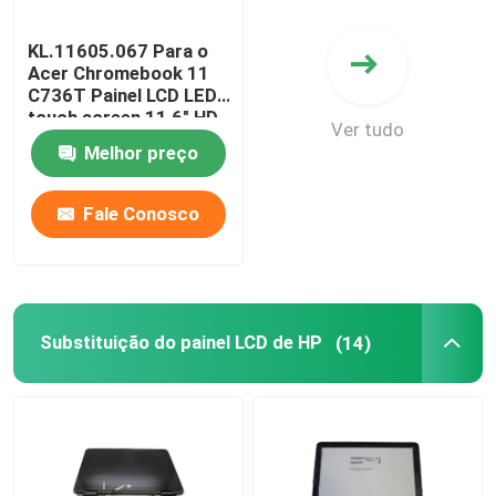
KL.11605.067 Para o
Acer Chromebook 11
C736T Painel LCD LED
touch screen 11,6" HD
Ver tudo
IPS B116XAK01.0
Melhor preço
B116XAK01.2
Fale Conosco
Substituição do painel LCD de HP
(14)