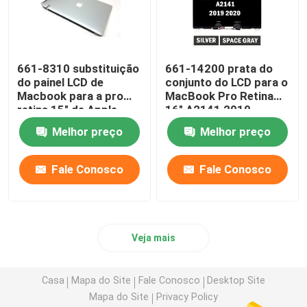
661-8310 substituição
661-14200 prata do
do painel LCD de
conjunto do LCD para o
Macbook para a pro
MacBook Pro Retina
retina 15" de Apple
16" A2141 2019
A1398 tarde 2013-
EMC3347
Melhor preço
Melhor preço
2014
Fale Conosco
Fale Conosco
Veja mais
Casa
Mapa do Site
Fale Conosco
Desktop Site
Mapa do Site
Privacy Policy