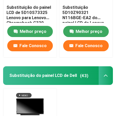
Substituição do painel
Substituição
Painel LCD de AIO
LCD de 5D10S73325
5D10Z90321
Lenovo para Lenovo
N116BGE-EA2 do
Chromebook C330
painel LCD de Lenovo
B116XAB01
Chromebook 100E
Microplaqueta do circuito integrado
Melhor preço
Melhor preço
Gen3 AMD
Tampa de Palmrest do portátil
Fale Conosco
Fale Conosco
Adaptador da C.A. do portátil
Substituição do painel LCD de Dell
(43)
Substituição do teclado do portátil
Substituição da bateria do portátil
Peças de substituição do portátil