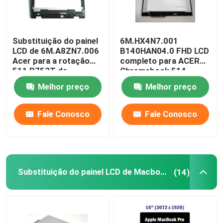
Substituição do painel
6M.HX4N7.001
LCD de 6M.A8ZN7.006
B140HAN04.0 FHD LCD
Acer para a rotação
completo para ACER
511 R753T de
Chromebook 514
Chromebook 11,6
CP514-1H-R4HQ-US
Melhor preço
Melhor preço
polegadas
Fale Conosco
Fale Conosco
Substituição do painel LCD de Macbook
(14)