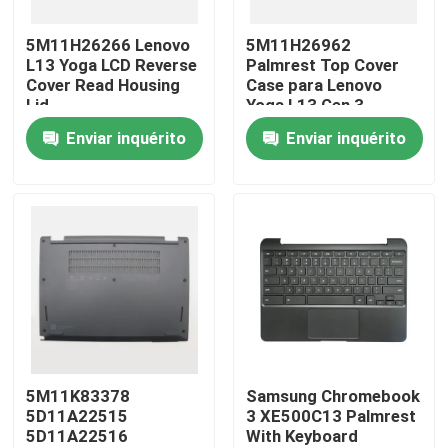
5M11H26266 Lenovo
5M11H26962
Sobre nós
L13 Yoga LCD Reverse
Palmrest Top Cover
Cover Read Housing
Case para Lenovo
Lid
Yoga L13 Gen 3
Excursão da fábrica
Enviar inquérito
Enviar inquérito
Controle da qualidade
Contacte-nos
Peça umas citações
Substituição do painel LCD de Lenovo
5M11K83378
Samsung Chromebook
5D11A22515
3 XE500C13 Palmrest
5D11A22516
With Keyboard
Substituição do painel LCD de Dell