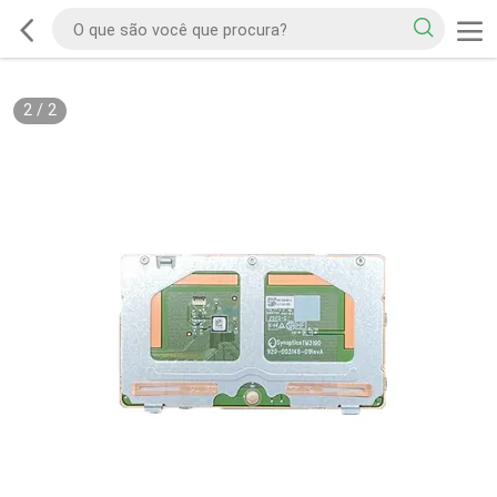
2
/
2