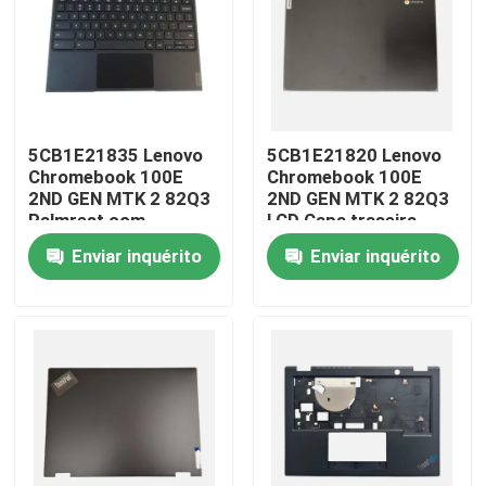
5CB1E21835 Lenovo
5CB1E21820 Lenovo
Chromebook 100E
Chromebook 100E
2ND GEN MTK 2 82Q3
2ND GEN MTK 2 82Q3
Palmrest com
LCD Capa traseira
conjunto de touchpad
Enviar inquérito
Enviar inquérito
do teclado
Casa
Produtos
Vídeos