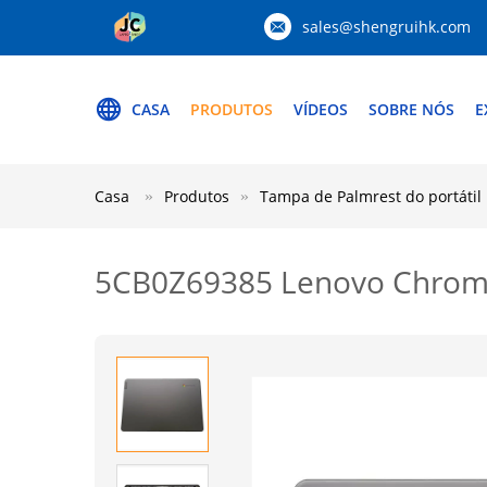
sales@shengruihk.com
CASA
PRODUTOS
VÍDEOS
SOBRE NÓS
E
Casa
Produtos
Tampa de Palmrest do portátil
5CB0Z69385 Lenovo Chromeb