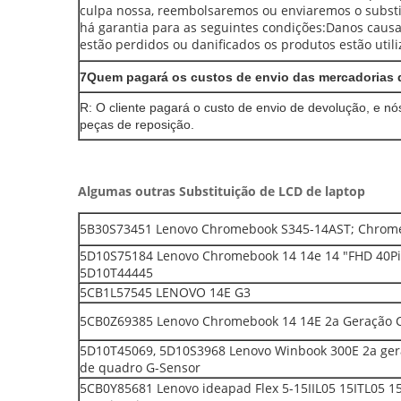
culpa nossa, reembolsaremos ou enviaremos o subs
há garantia para as seguintes condições:Danos caus
estão perdidos ou danificados os produtos estão utili
7Quem pagará os custos de envio das mercadorias 
R: O cliente pagará o custo de envio de devolução, e n
peças de reposição.
Algumas outras Substituição de LCD de laptop
5B30S73451 Lenovo Chromebook S345-14AST; Chromeb
5D10S75184 Lenovo Chromebook 14 14e 14 "FHD 40Pi
5D10T44445
5CB1L57545 LENOVO 14E G3
5CB0Z69385 Lenovo Chromebook 14 14E 2a Geração C
5D10T45069, 5D10S3968 Lenovo Winbook 300E 2a ge
de quadro G-Sensor
5CB0Y85681 Lenovo ideapad Flex 5-15IIL05 15ITL05 1