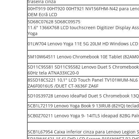
traseira cinza
00HT919 00HT920 00HT921 NV156FHM-N42 para Lenov
OEM Ecrã LCD
5D68C07628 5D68C09575
11.6" 1366X768 LCD touchscreen Digitizer Display 
Yoga
01LW704 Lenovo Yoga 11E 5G 20LM HD Windows LCD
5M10W64511 Lenovo Chromebook 10E Tablet (82AM0
SD11C95581 5D11C95582 Lenovo Duet 5 Chromebook 
60Hz tela ATNA33XC20-0
8SSD18C5221 10,1" LCD Touch Panel TV101WUM-NL6
ZA6F0016US /DUET CT-X636F ZA6F
5D10S39728 Lenovo IdeaPad Duet 5 Chromebook 13Q
5CB1L72119 Lenovo Yoga Book 9 13IRU8 (82YQ) tecla
5CB0Z70211 Lenovo Yoga 9- 14ITL5 ideapad 82BG Pal
5CB1L67954 Caixa inferior cinza para Lenovo Legion S
5D10W46421 15,6" FHD LCD Screen R156NWF7 R2 FHD