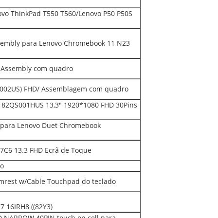
o ThinkPad T550 T560/Lenovo P50 P50S
Assembly para Lenovo Chromebook 11 N23
 Assembly com quadro
002US) FHD/ Assemblagem com quadro
82QS001HUS 13,3" 1920*1080 FHD 30Pins
 para Lenovo Duet Chromebook
7C6 13.3 FHD Ecrã de Toque
do
mrest w/Cable Touchpad do teclado
7 16IRH8 ((82Y3)
 NARROW 40PIN touch on cell para