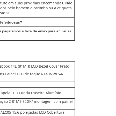
tituto em suas próximas encomendas. Não
ados pelo homem o carimbo ou a etiqueta
zados.
defeituosas?
ós pagaremos a taxa de envio para enviar as
ook 14E (81MH) LCD Bezel Cover Preto
ns Painel LCD de toque R140NWF5-RC
apela LCD Funda traseira Alumínio
ração 2 81M9 82GK/ montagem com painel
5ALC05 15,6 polegadas LCD Cobertura