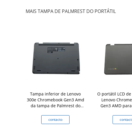
MAIS TAMPA DE PALMREST DO PORTÁTIL
72822 de
Tampa inferior de Lenovo
O portátil LCD d
átil da parte
300e Chromebook Gen3 Amd
Lenovo Chrome
 Lenovo
da tampa de Palmrest do
Gen3 AMD para 
k C330
portátil 5CB0Z69445
com a an
to
contacto
contact