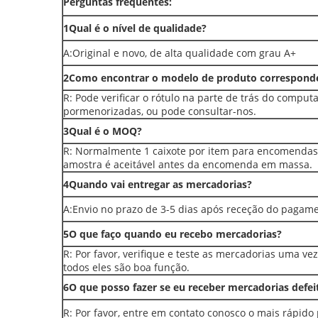
Perguntas frequentes:
1Qual é o nível de qualidade?
A:Original e novo, de alta qualidade com grau A+
2Como encontrar o modelo de produto correspond
R: Pode verificar o rótulo na parte de trás do compu
pormenorizadas, ou pode consultar-nos.
3Qual é o MOQ?
R: Normalmente 1 caixote por item para encomenda
amostra é aceitável antes da encomenda em massa.
4Quando vai entregar as mercadorias?
A:Envio no prazo de 3-5 dias após receção do pagam
5O que faço quando eu recebo mercadorias?
R: Por favor, verifique e teste as mercadorias uma ve
todos eles são boa função.
6O que posso fazer se eu receber mercadorias defei
R: Por favor, entre em contato conosco o mais rápido p