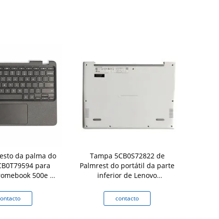
esto da palma do
Tampa 5CB0S72822 de
Tampa infe
5CB0T79594 para
Palmrest do portátil da parte
300e Chrom
romebook 500e ò
inferior de Lenovo
da tampa 
yboard Bezel
Chromebook C330
portáti
ontacto
contacto
c