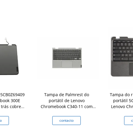
e 5CB0Z69409
Tampa de Palmrest do
Tampa do r
book 300E
portátil de Lenovo
portátil 
trás cobre
Chromebook C340-11 com
Lenovo Ch
tena
Touchpad 5CB0U43369 de
Gen Ke
prata do teclado
o
contacto
c