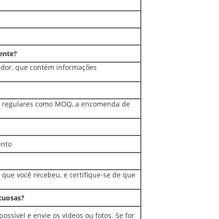
ente?
tador, que contém informações
s regulares como MOQ, a encomenda de
ento
z que você recebeu, e certifique-se de que
tuosas?
ossível e envie os vídeos ou fotos. Se for