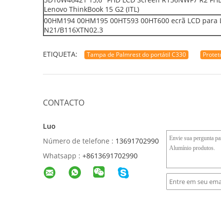
Lenovo ThinkBook 15 G2 (ITL)
00HM194 00HM195 00HT593 00HT600 ecrã LCD para 
N21/B116XTN02.3
ETIQUETA:
Tampa de Palmrest do portátil C330
Protet
CONTACTO
Luo
Número de telefone :
13691702990
Whatsapp :
+8613691702990