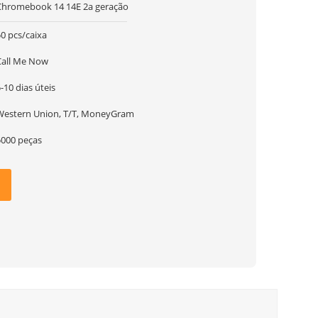
Chromebook 14 14E 2a geração
0 pcs/caixa
Call Me Now
-10 dias úteis
Western Union, T/T, MoneyGram
5000 peças