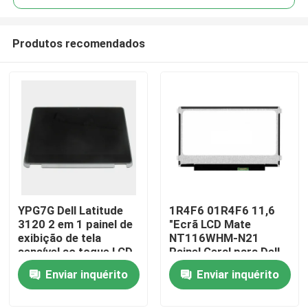
Produtos recomendados
YPG7G Dell Latitude
1R4F6 01R4F6 11,6
Casa
3120 2 em 1 painel de
"Ecrã LCD Mate
exibição de tela
NT116WHM-N21
sensível ao toque LCD
Painel Geral para Dell
Quem Somos
Chromebook 11
Enviar inquérito
Enviar inquérito
Contatos