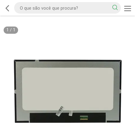
1
/
1