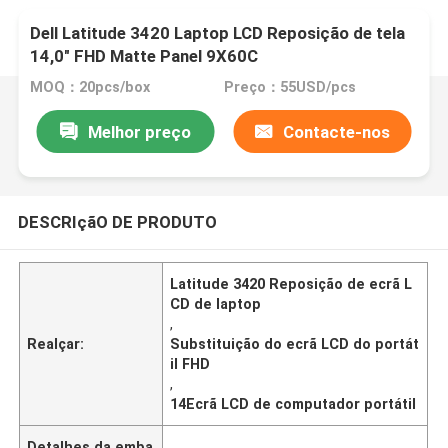
Dell Latitude 3420 Laptop LCD Reposição de tela
14,0" FHD Matte Panel 9X60C
MOQ：20pcs/box
Preço：55USD/pcs
Melhor preço
Contacte-nos
DESCRIçãO DE PRODUTO
Latitude 3420 Reposição de ecrã L
CD de laptop
,
Realçar:
Substituição do ecrã LCD do portát
il FHD
,
14Ecrã LCD de computador portátil
Detalhes da emba