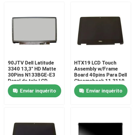
Produtos
Vídeos
Substituição do painel LCD de Lenovo
90JTV Dell Latitude
HTX19 LCD Touch
3340 13,3" HD Matte
Assembly w/Frame
Substituição do painel LCD de Dell
30Pins N133BGE-E3
Board 40pins Para Dell
Panel de tela LCD
Chromebook 11 3110
Substituição
2 em 1
Enviar inquérito
Enviar inquérito
Substituição do painel LCD de HP
Substituição do painel LCD de Acer
Substituição do painel LCD de Macbook