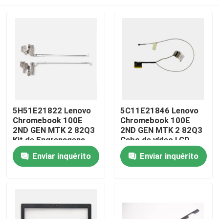
5H51E21822 Lenovo
5C11E21846 Lenovo
Chromebook 100E
Chromebook 100E
2ND GEN MTK 2 82Q3
2ND GEN MTK 2 82Q3
Kit de Engrenagens
Cabo de vídeo LCD
Casa
Enviar inquérito
Enviar inquérito
Produtos
Vídeos