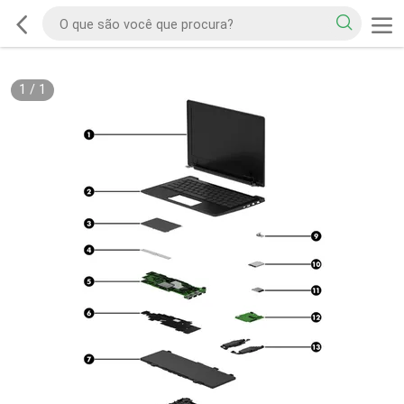
1
/
1