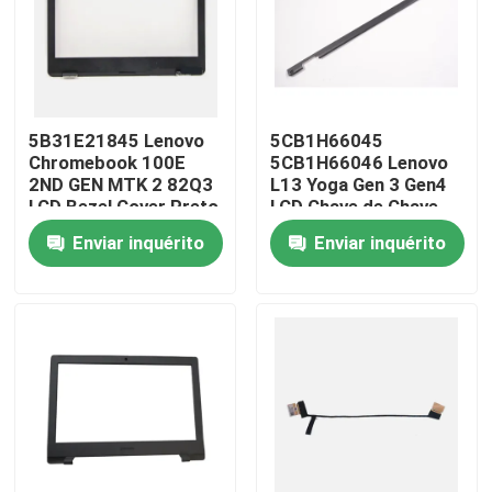
Sobre nós
Excursão da fábrica
5B31E21845 Lenovo
5CB1H66045
Chromebook 100E
5CB1H66046 Lenovo
2ND GEN MTK 2 82Q3
L13 Yoga Gen 3 Gen4
Controle da qualidade
LCD Bezel Cover Preto
LCD Chave de Chave
de Engrenagem
Enviar inquérito
Enviar inquérito
Contacte-nos
Peça umas citações
Substituição do painel LCD de Lenovo
Substituição do painel LCD de Dell