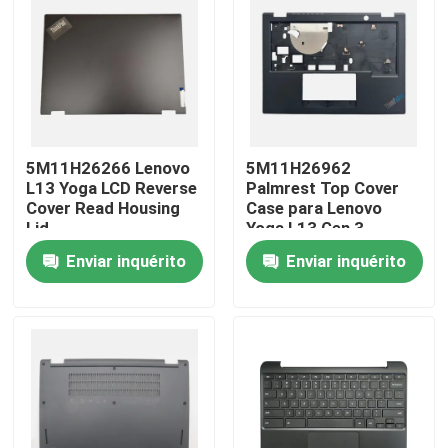
Sobre nós
Excursão da fábrica
5M11H26266 Lenovo
5M11H26962
Controle da qualidade
L13 Yoga LCD Reverse
Palmrest Top Cover
Cover Read Housing
Case para Lenovo
Lid
Yoga L13 Gen 3
Contacte-nos
Enviar inquérito
Enviar inquérito
Peça umas citações
Substituição do painel LCD de Lenovo
Substituição do painel LCD de Dell