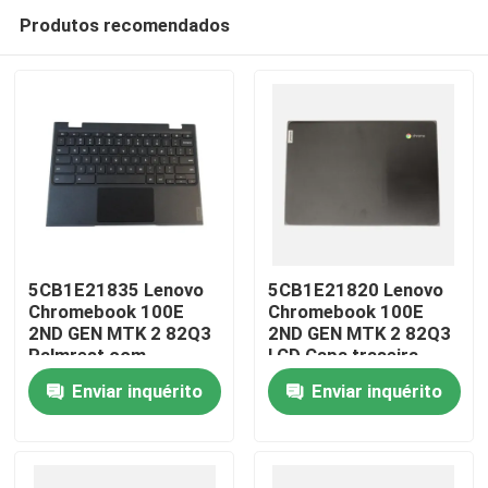
Produtos recomendados
5CB1E21835 Lenovo
5CB1E21820 Lenovo
Chromebook 100E
Chromebook 100E
2ND GEN MTK 2 82Q3
2ND GEN MTK 2 82Q3
Casa
Palmrest com
LCD Capa traseira
conjunto de touchpad
Enviar inquérito
Enviar inquérito
do teclado
Produtos
Vídeos