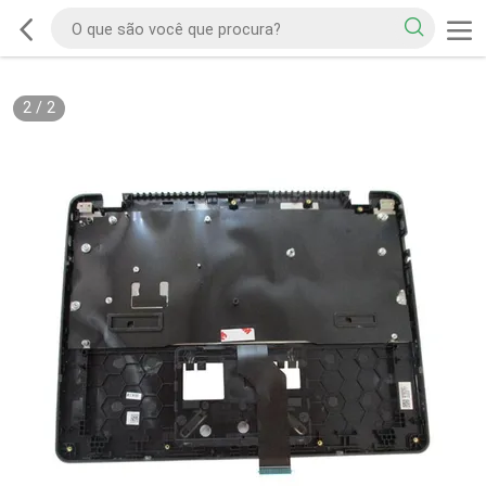
2
/
2