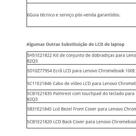
6Guia técnico e serviço pós-venda garantidos.
Algumas Outras Substituição de LCD de laptop
5H51E21822 Kit de conjunto de dobradiças para Le
82Q3
5D10Z77954 Ecrã LCD para Lenovo Chromebook 100
5C11E21846 Cabo de vídeo LCD para Lenovo Chrome
5CB1E21835 Palmrest com touchpad do teclado par
82Q3
5B31E21845 Lcd Bezel Front Cover para Lenovo Ch
5CB1E21820 LCD Back Cover para Lenovo Chromebo