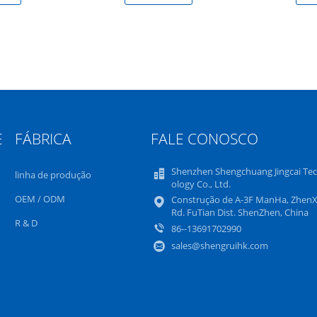
E
FÁBRICA
FALE CONOSCO
Shenzhen Shengchuang Jingcai Te
linha de produção
ology Co., Ltd.
OEM / ODM
Construção de A-3F ManHa, ZhenX
Rd. FuTian Dist. ShenZhen, China
R & D
86--13691702990
sales@shengruihk.com