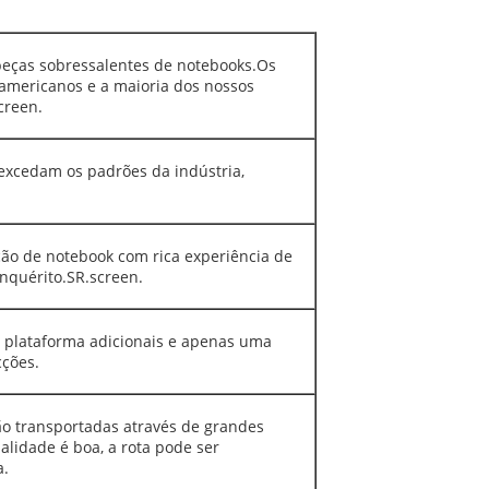
peças sobressalentes de notebooks.Os
americanos e a maioria dos nossos
creen.
xcedam os padrões da indústria,
ção de notebook com rica experiência de
nquérito.SR.screen.
e plataforma adicionais e apenas uma
cções.
são transportadas através de grandes
alidade é boa, a rota pode ser
a.