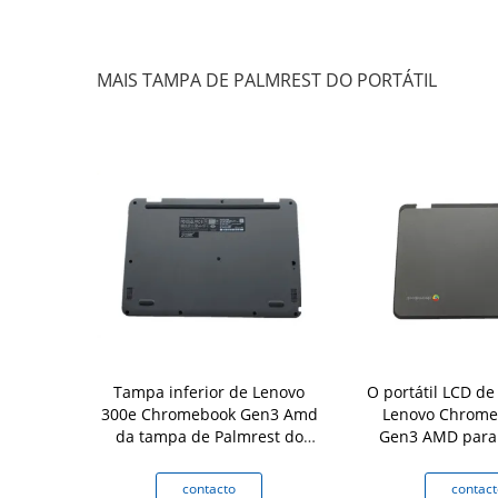
MAIS TAMPA DE PALMREST DO PORTÁTIL
72822 de
Tampa inferior de Lenovo
O portátil LCD d
átil da parte
300e Chromebook Gen3 Amd
Lenovo Chrome
 Lenovo
da tampa de Palmrest do
Gen3 AMD para 
k C330
portátil 5CB0Z69445
com a an
to
contacto
contact