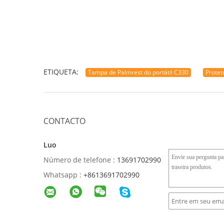
ETIQUETA:
Tampa de Palmrest do portátil C330
Protet
CONTACTO
Luo
Número de telefone :
13691702990
Whatsapp :
+8613691702990