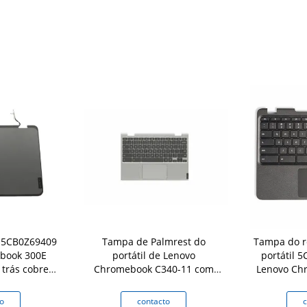
e 5CB0Z69409
Tampa de Palmrest do
Tampa do r
book 300E
portátil de Lenovo
portátil 
trás cobre
Chromebook C340-11 com
Lenovo Ch
tena
Touchpad 5CB0U43369 de
Gen Ke
prata do teclado
o
contacto
c