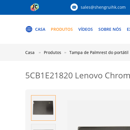
sales@shengruihk.com
CASA
PRODUTOS
VÍDEOS
SOBRE NÓS
E
Casa
Produtos
Tampa de Palmrest do portátil
5CB1E21820 Lenovo Chrome