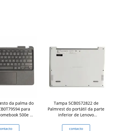
esto da palma do
Tampa 5CB0S72822 de
Tampa infe
5CB0T79594 para
Palmrest do portátil da parte
300e Chrom
romebook 500e ò
inferior de Lenovo
da tampa 
yboard Bezel
Chromebook C330
portáti
ontacto
contacto
c