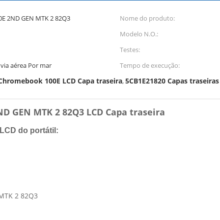
0E 2ND GEN MTK 2 82Q3
Nome do produto:
Modelo N.O.:
Testes:
via aérea Por mar
Tempo de execução:
Chromebook 100E LCD Capa traseira
5CB1E21820 Capas traseiras
,
D GEN MTK 2 82Q3 LCD Capa traseira
LCD do portátil:
 MTK 2 82Q3