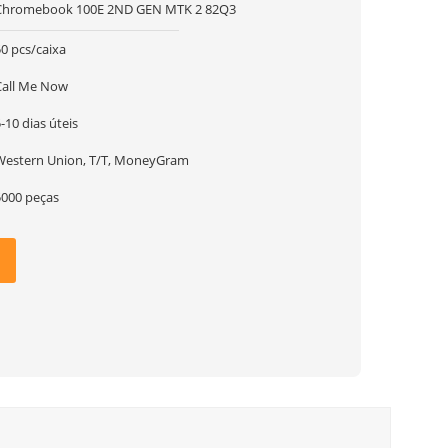
Chromebook 100E 2ND GEN MTK 2 82Q3
0 pcs/caixa
Call Me Now
-10 dias úteis
Western Union, T/T, MoneyGram
5000 peças