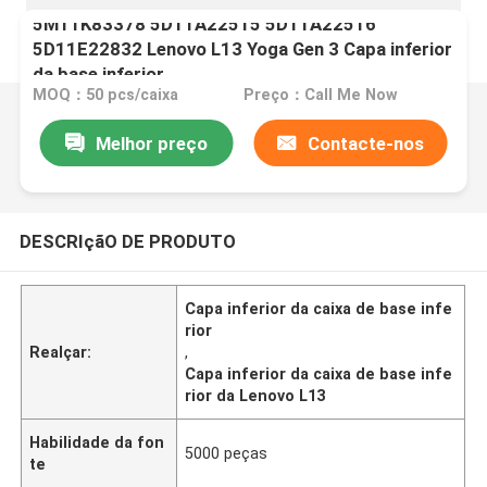
5M11K83378 5D11A22515 5D11A22516
5D11E22832 Lenovo L13 Yoga Gen 3 Capa inferior
da base inferior
MOQ：50 pcs/caixa
Preço：Call Me Now
Melhor preço
Contacte-nos
DESCRIçãO DE PRODUTO
Capa inferior da caixa de base infe
rior
Realçar:
,
Capa inferior da caixa de base infe
rior da Lenovo L13
Habilidade da fon
5000 peças
te