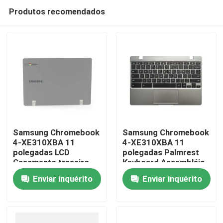
Produtos recomendados
Samsung Chromebook
Samsung Chromebook
4-XE310XBA 11
4-XE310XBA 11
polegadas LCD
polegadas Palmrest
Casa
Casamento traseiro
Keyboard Assembléia
Cobertura cinza
Prata BA98-01976A
Enviar inquérito
Enviar inquérito
escuro BA98-01974B
BA61-03989A
Quem Somos
Contatos