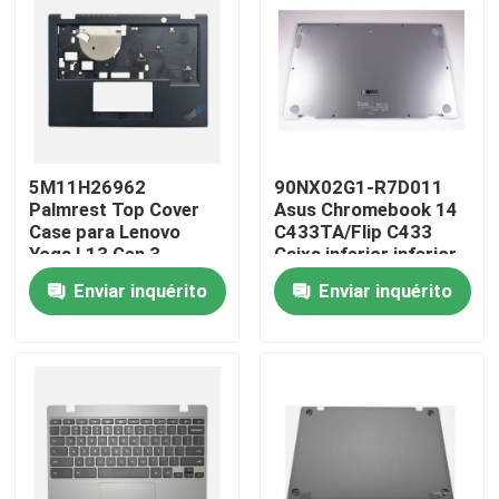
Produtos
Vídeos
5M11H26962
90NX02G1-R7D011
Substituição do painel LCD de Lenovo
Palmrest Top Cover
Asus Chromebook 14
Case para Lenovo
C433TA/Flip C433
Yoga L13 Gen 3
Caixa inferior inferior
Substituição do painel LCD de Dell
prateada
Enviar inquérito
Enviar inquérito
Substituição do painel LCD de HP
Substituição do painel LCD de Acer
Substituição do painel LCD de Macbook