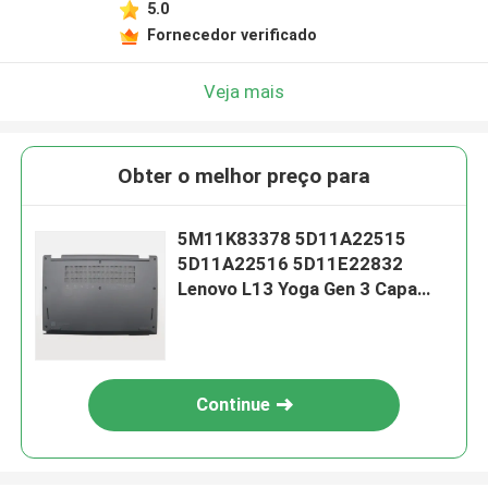
5.0
Fornecedor verificado
Veja mais
Obter o melhor preço para
5M11K83378 5D11A22515
5D11A22516 5D11E22832
Lenovo L13 Yoga Gen 3 Capa
inferior da base inferior
Continue