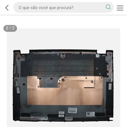
2
/
2