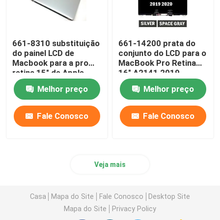
661-8310 substituição
661-14200 prata do
do painel LCD de
conjunto do LCD para o
Macbook para a pro
MacBook Pro Retina
retina 15" de Apple
16" A2141 2019
A1398 tarde 2013-
EMC3347
Melhor preço
Melhor preço
2014
Fale Conosco
Fale Conosco
Veja mais
Casa
Mapa do Site
Fale Conosco
Desktop Site
Mapa do Site
Privacy Policy