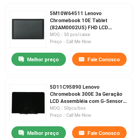
5M10W64511 Lenovo
Chromebook 10E Tablet
(82AM0002US) FHD LCD
Assembly com quadro
MOQ：50 pcs/caixa
Preço：Call Me Now
Melhor preço
Fale Conosco
5D11C95890 Lenovo
Chromebook 300E 3a Geração
LCD Assembléia com G-Sensor
de Quadro
MOQ：50pcs/box
Preço：Call Me Now
Melhor preço
Fale Conosco