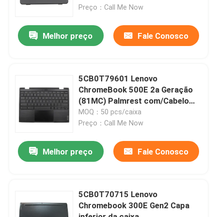
Preço：Call Me Now
Sobre nós
Melhor preço
Fale Conosco
Excursão da fábrica
5CB0T79601 Lenovo
Controle da qualidade
ChromeBook 500E 2a Geração
(81MC) Palmrest com/Cabelo
Touchpad do teclado
MOQ：50 pcs/caixa
Contacte-nos
Preço：Call Me Now
Peça umas citações
Melhor preço
Fale Conosco
Substituição do painel LCD de Lenovo
5CB0T70715 Lenovo
Chromebook 300E Gen2 Capa
Substituição do painel LCD de Dell
inferior da caixa