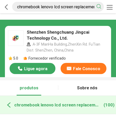
Shenzhen Shengchuang Jingcai
Technology Co., Ltd.
A-3F ManHa Building,ZhenXin Rd. FuTian
Dist. ShenZhen, China,China
5.0
Fornecedor verificado
Ligue agora
Fale Conosco
produtos
Sobre nós
chromebook lenovo lcd screen replacement fabricação online
(100)