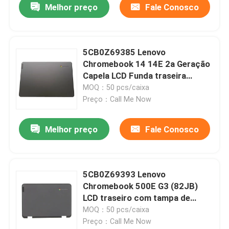
Melhor preço
Fale Conosco
5CB0Z69385 Lenovo
Chromebook 14 14E 2a Geração
Capela LCD Funda traseira
Alumínio
MOQ：50 pcs/caixa
Preço：Call Me Now
Melhor preço
Fale Conosco
5CB0Z69393 Lenovo
Chromebook 500E G3 (82JB)
LCD traseiro com tampa de
antena
MOQ：50 pcs/caixa
Preço：Call Me Now