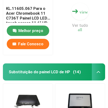
KL.11605.067 Para o
view
Acer Chromebook 11
C736T Painel LCD LED
touch screen 11,6" HD
Ver tudo
IPS B116XAK01.0
all
Melhor preço
B116XAK01.2
Fale Conosco
Substituição do painel LCD de HP
(14)