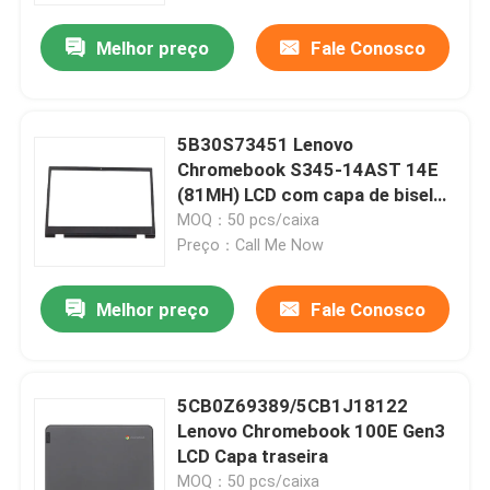
Melhor preço
Fale Conosco
5B30S73451 Lenovo
Chromebook S345-14AST 14E
(81MH) LCD com capa de bisel
Preto
MOQ：50 pcs/caixa
Preço：Call Me Now
Melhor preço
Fale Conosco
Casa
5CB0Z69389/5CB1J18122
Produtos
Lenovo Chromebook 100E Gen3
LCD Capa traseira
Vídeos
MOQ：50 pcs/caixa