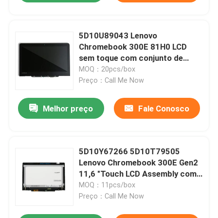
5D10U89043 Lenovo
Chromebook 300E 81H0 LCD
sem toque com conjunto de
quadro e vidro
MOQ：20pcs/box
Preço：Call Me Now
Melhor preço
Fale Conosco
5D10Y67266 5D10T79505
Lenovo Chromebook 300E Gen2
11,6 "Touch LCD Assembly com
painel de sensor G
MOQ：11pcs/box
Preço：Call Me Now