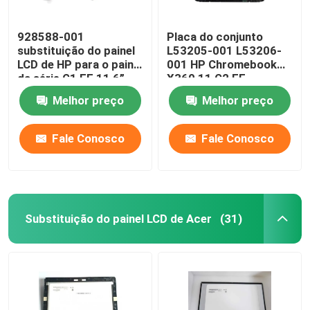
928588-001
Placa do conjunto
substituição do painel
L53205-001 L53206-
LCD de HP para o painel
001 HP Chromebook
da série G1 EE 11,6”
X360 11 G2 EE
LCD de Chromebook
NV116WHM-T10 LCD
Melhor preço
Melhor preço
X360 11-AE
W/Frame de HP LCD
Fale Conosco
Fale Conosco
Substituição do painel LCD de Acer
(31)