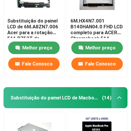
Substituição do painel
6M.HX4N7.001
LCD de 6M.A8ZN7.006
B140HAN04.0 FHD LCD
Acer para a rotação
completo para ACER
511 R753T de
Chromebook 514
Chromebook 11,6
CP514-1H-R4HQ-US
Melhor preço
Melhor preço
polegadas
Fale Conosco
Fale Conosco
Substituição do painel LCD de Macbook
(14)