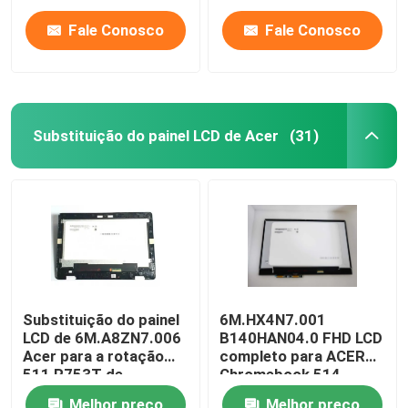
Fale Conosco
Fale Conosco
Substituição do painel LCD de Acer
(31)
Casa
Substituição do painel
6M.HX4N7.001
LCD de 6M.A8ZN7.006
B140HAN04.0 FHD LCD
Produtos
Acer para a rotação
completo para ACER
511 R753T de
Chromebook 514
Chromebook 11,6
CP514-1H-R4HQ-US
Vídeos
Melhor preço
Melhor preço