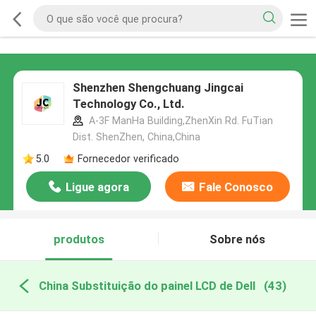
Shenzhen Shengchuang Jingcai
Technology Co., Ltd.
A-3F ManHa Building,ZhenXin Rd. FuTian
Dist. ShenZhen, China,China
5.0
Fornecedor verificado
Ligue agora
Fale Conosco
produtos
Sobre nós
China Substituição do painel LCD de Dell
(43)