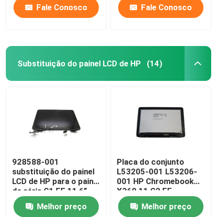
Fale Conosco
Fale Conosco
Substituição do painel LCD de HP
(14)
928588-001
Placa do conjunto
substituição do painel
L53205-001 L53206-
LCD de HP para o painel
001 HP Chromebook
da série G1 EE 11,6”
X360 11 G2 EE
LCD de Chromebook
NV116WHM-T10 LCD
Melhor preço
Melhor preço
X360 11-AE
W/Frame de HP LCD