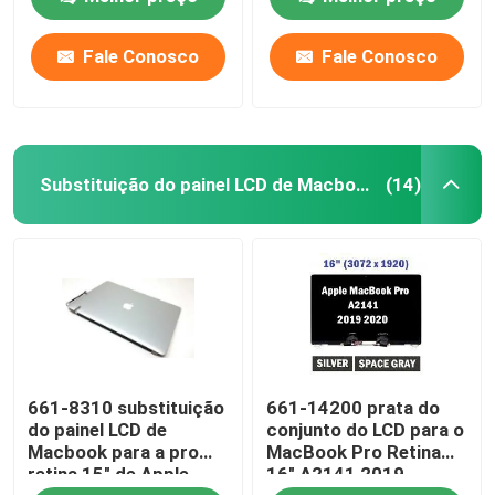
polegadas
Fale Conosco
Fale Conosco
Sobre nós
Excursão da fábrica
Substituição do painel LCD de Macbook
(14)
Controle da qualidade
Contacte-nos
Peça umas citações
661-8310 substituição
661-14200 prata do
Substituição do painel LCD de Lenovo
do painel LCD de
conjunto do LCD para o
Macbook para a pro
MacBook Pro Retina
retina 15" de Apple
16" A2141 2019
Substituição do painel LCD de Dell